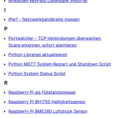
Bitwarden KeyPass Datenbank Importer
I
IPerf - Netzwerkbandbreite messen
P
Portwatcher – TCP-Verbindungen überwachen,
Scans erkennen, sofort alarmieren
Python Libraries aktualisieren
Python MQTT System Restart und Shutdown Script
Python System Status Script
R
Raspberry Pi als Füllstandsmesser
Raspberry Pi BH1750 Helligkeitssensor
Raspberry Pi BME280 Luftdruck Sensor