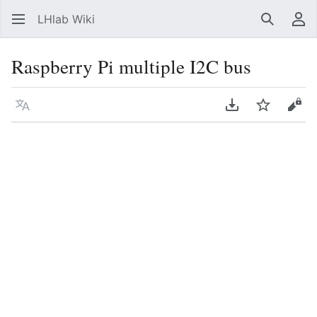
LHlab Wiki
Suchen
Be
Raspberry Pi multiple I2C bus
Sprache
PDF herunterla
Beobacht
Quel