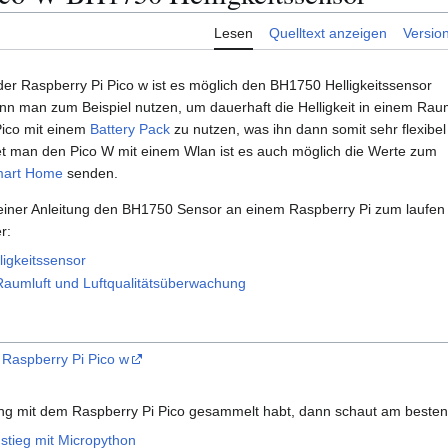
Lesen
Quelltext anzeigen
Versio
er Raspberry Pi Pico w ist es möglich den BH1750 Helligkeitssensor
nn man zum Beispiel nutzen, um dauerhaft die Helligkeit in einem Rau
Pico mit einem
Battery Pack
zu nutzen, was ihn dann somit sehr flexibel
det man den Pico W mit einem Wlan ist es auch möglich die Werte zum
mart Home
senden.
 einer Anleitung den BH1750 Sensor an einem Raspberry Pi zum laufen
r:
igkeitssensor
Raumluft und Luftqualitätsüberwachung
r
Raspberry Pi Pico w
ng mit dem Raspberry Pi Pico gesammelt habt, dann schaut am besten e
nstieg mit Micropython