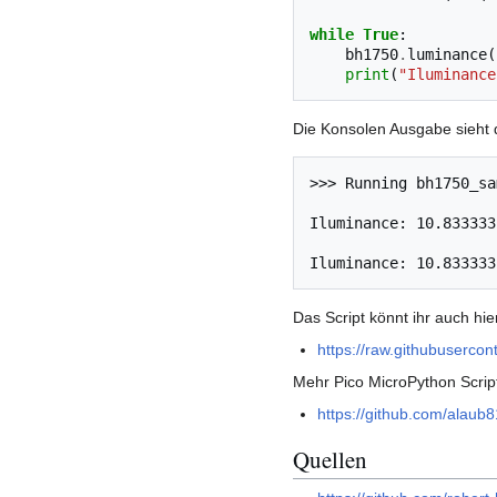
while
True
:
bh1750
.
luminance
(
print
(
"Iluminance
Die Konsolen Ausgabe sieht d
>>> Running bh1750_sa
Iluminance: 10.833333
Das Script könnt ihr auch hie
https://raw.githubuserco
Mehr Pico MicroPython Scripte
https://github.com/alaub8
Quellen