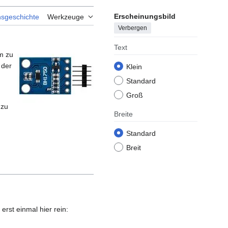
Erscheinungsbild
nsgeschichte
Werkzeuge
Verbergen
Text
m zu
 der
Klein
Standard
Groß
 zu
Breite
Standard
Breit
rst einmal hier rein: