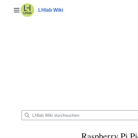
Zum
Inhalt
LHlab Wiki
Hauptmenü
springen
Raspberry Pi P