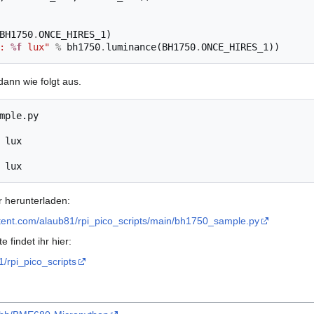
BH1750
.
ONCE_HIRES_1
)
: 
%f
 lux"
%
bh1750
.
luminance
(
BH1750
.
ONCE_HIRES_1
))
ann wie folgt aus.
mple.py

 lux 

r herunterladen:
ntent.com/alaub81/rpi_pico_scripts/main/bh1750_sample.py
 findet ihr hier:
1/rpi_pico_scripts