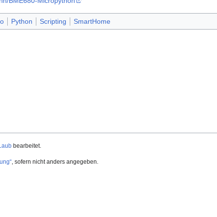
rt-hh/BME680-Micropython
co
Python
Scripting
SmartHome
Laub
bearbeitet.
ung“
, sofern nicht anders angegeben.