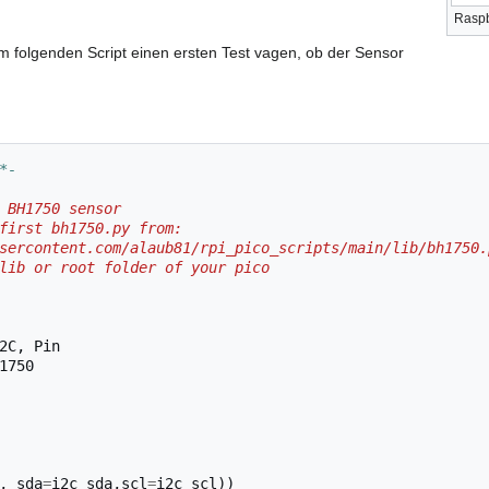
Raspb
em folgenden Script einen ersten Test vagen, ob der Sensor
*-
 BH1750 sensor
first bh1750.py from:
sercontent.com/alaub81/rpi_pico_scripts/main/lib/bh1750.
lib or root folder of your pico
2C
,
Pin
1750
,
sda
=
i2c_sda
,
scl
=
i2c_scl
))