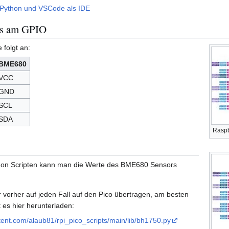
roPython und VSCode als IDE
rs am GPIO
 folgt an:
BME680
VCC
GND
SCL
SDA
Raspb
hon Scripten kann man die Werte des BME680 Sensors
hr vorher auf jeden Fall auf den Pico übertragen, am besten
nt es hier herunterladen:
tent.com/alaub81/rpi_pico_scripts/main/lib/bh1750.py