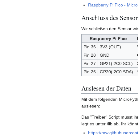
Raspberry Pi Pico - Mic
Anschluss des Senso
Wir schließen den Sensor wie
Raspberry Pi Pico
Pin 36
3V3 (OUT)
Pin 28
GND
Pin 27
GP21(I2C0 SCL)
Pin 26
GP20(I2C0 SDA)
Auslesen der Daten
Mit dem folgenden MicroPyt
auslesen:
Das "Treiber" Script müsst i
legt es unter /lib ab. Ihr kön
https://raw.githubusercon