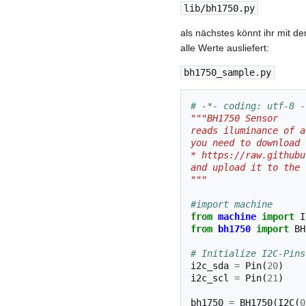
lib/bh1750.py
als nächstes könnt ihr mit d
alle Werte ausliefert:
bh1750_sample.py
# -*- coding: utf-8 -
"""BH1750 Sensor 
reads iluminance of a
you need to download 
* https://raw.githubu
and upload it to the 
"""
#import machine
from
machine
import
I
from
bh1750
import
BH
# Initialize I2C-Pins
i2c_sda
=
Pin
(
20
)
i2c_scl
=
Pin
(
21
)
bh1750
=
BH1750
(
I2C
(
0