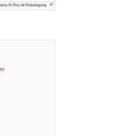
erry Pi Pico W Pinbelegung
py