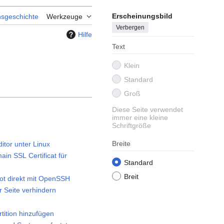
Erscheinungsbild
nsgeschichte
Werkzeuge
Verbergen
Hilfe
Text
Klein
Standard
Groß
Diese Seite verwendet
immer eine kleine
Schriftgröße
Breite
itor unter Linux
ain SSL Certificat für
Standard
Breit
ot direkt mit OpenSSH
r Seite verhindern
tition hinzufügen