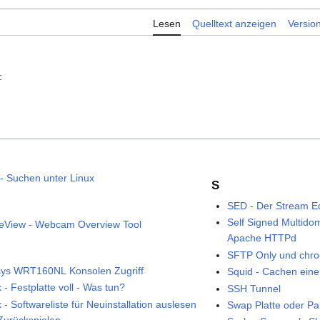
Lesen
Quelltext anzeigen
Versio
:
 - Suchen unter Linux
S
SED - Der Stream Ed
Self Signed Multidom
eView - Webcam Overview Tool
Apache HTTPd
SFTP Only und chro
sys WRT160NL Konsolen Zugriff
Squid - Cachen eine
 - Festplatte voll - Was tun?
SSH Tunnel
 - Softwareliste für Neuinstallation auslesen
Swap Platte oder Par
Zurückspielen