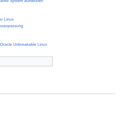
hared System aufsetzten
er Linux
onsanpassung
 Oracle Unbreakable Linux