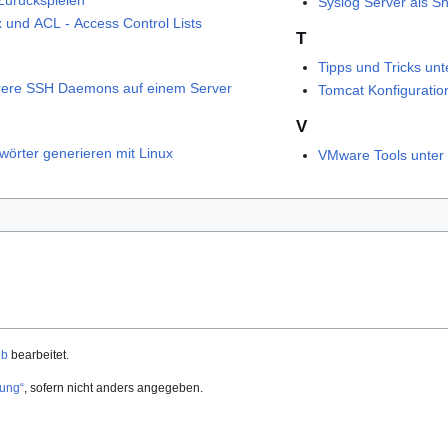
Syslog Server als S
x und ACL - Access Control Lists
T
Tipps und Tricks unt
ere SSH Daemons auf einem Server
Tomcat Konfigurati
V
wörter generieren mit Linux
VMware Tools unter
ub
bearbeitet.
ung“
, sofern nicht anders angegeben.