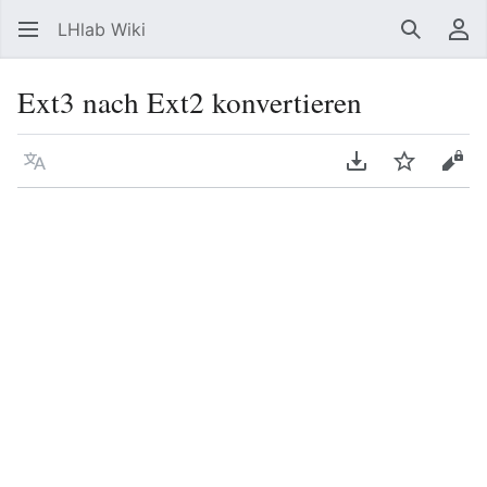
LHlab Wiki
Suchen
Be
Ext3 nach Ext2 konvertieren
Sprache
PDF herunterla
Beobacht
Quel