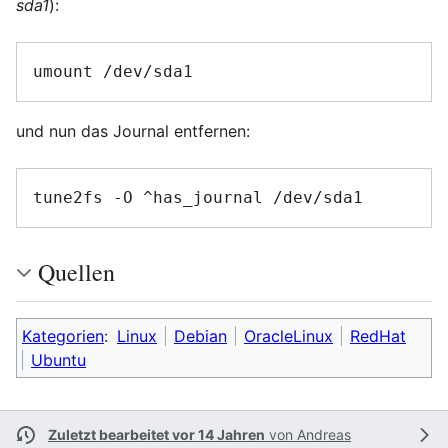
sda1
):
umount /dev/sda1
und nun das Journal entfernen:
tune2fs -O ^has_journal /dev/sda1
Quellen
Kategorien
:
Linux
Debian
OracleLinux
RedHat
Ubuntu
Zuletzt bearbeitet vor 14 Jahren
von
Andreas