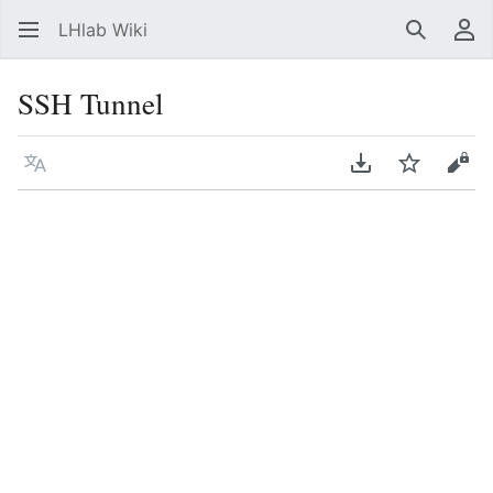
LHlab Wiki
Suchen
Be
SSH Tunnel
Sprache
PDF herunterla
Beobacht
Quel