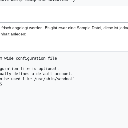
frisch angelegt werden. Es gibt zwar eine Sample Datei, diese ist jedoc
Inhalt anlegen:
m wide configuration file

guration file is optional.

ually defines a default account.

o be used like /usr/sbin/sendmail.


