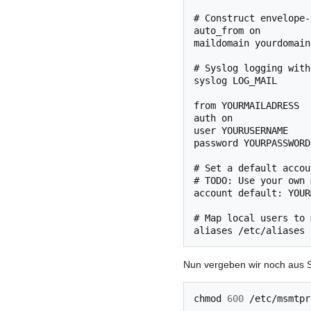
# Construct envelope-
auto_from on

maildomain yourdomain
# Syslog logging with
syslog LOG_MAIL

from YOURMAILADRESS

auth on

user YOURUSERNAME

password YOURPASSWORD

# Set a default accoun
# TODO: Use your own 
account default: YOUR
# Map local users to 
Nun vergeben wir noch aus Si
chmod
600