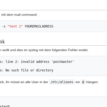
e mit dem mail command:
-s
"test 1"
tik
en wollt und dies im syslog mit dem folgenden Fehler endet:
s: line 2: invalid address 'postmaster'

ick, ihr müsst an alle User in der
/etc/aliases
ein
@
hängen:
ster@
