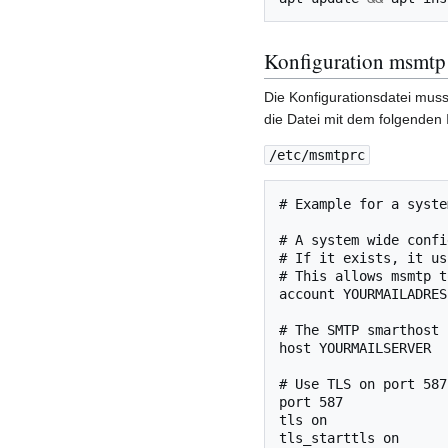
Konfiguration msmtp
Die Konfigurationsdatei muss 
die Datei mit dem folgenden 
/etc/msmtprc
# Example for a syste
# A system wide confi
# If it exists, it us
# This allows msmtp t
account YOURMAILADRESS
# The SMTP smarthost

host YOURMAILSERVER

# Use TLS on port 587

port 587

tls on

tls_starttls on
