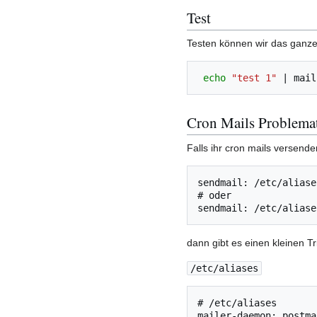
Test
Testen können wir das ganz
echo
"test 1"
|
mail
Cron Mails Problema
Falls ihr cron mails versend
sendmail: /etc/aliase
# oder

dann gibt es einen kleinen Tr
/etc/aliases
# /etc/aliases

mailer-daemon: postma