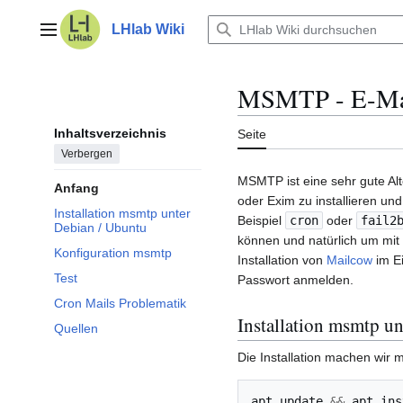
Zum
Inhalt
LHlab Wiki
Hauptmenü
springen
MSMTP - E-Mail
Inhaltsverzeichnis
Seite
Verbergen
MSMTP ist eine sehr gute Al
Anfang
oder Exim zu installieren u
Installation msmtp unter
Beispiel
cron
oder
fail2
Debian / Ubuntu
können und natürlich um mit
Konfiguration msmtp
Installation von
Mailcow
im E
Test
Passwort anmelden.
Cron Mails Problematik
Installation msmtp u
Quellen
Die Installation machen wir m
apt
update
&&
apt
ins