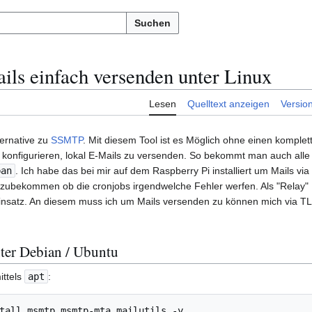
Suchen
s einfach versenden unter Linux
Lesen
Quelltext anzeigen
Versio
ternative zu
SSMTP
. Mit diesem Tool ist es Möglich ohne einen komplett
nd konfigurieren, lokal E-Mails zu versenden. So bekommt man auch al
ban
. Ich habe das bei mir auf dem Raspberry Pi installiert um Mails via
 zubekommen ob die cronjobs irgendwelche Fehler werfen. Als "Relay" 
insatz. An diesem muss ich um Mails versenden zu können mich via 
nter Debian / Ubuntu
ittels
apt
:
tall
msmtp
msmtp-mta
mailutils