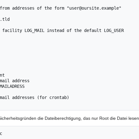
from addresses of the form "user@oursite.example"

.tld

 facility LOG_MAIL instead of the default LOG_USER

t

mail address

MAILADRESS

mail addresses (for crontab)

cherheitsgründen die Dateiberechtigung, das nur Root die Datei lesen