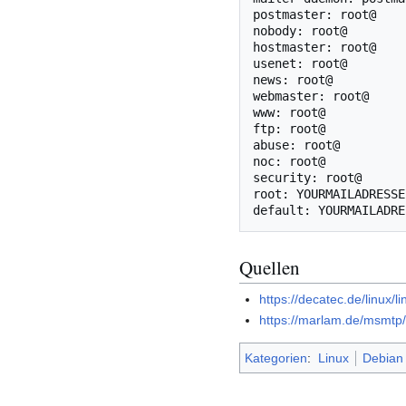
postmaster: root@

nobody: root@

hostmaster: root@

usenet: root@

news: root@

webmaster: root@

www: root@

ftp: root@

abuse: root@

noc: root@

security: root@

root: YOURMAILADRESSE

Quellen
https://decatec.de/linux/
https://marlam.de/msmtp/
Kategorien
:
Linux
Debian