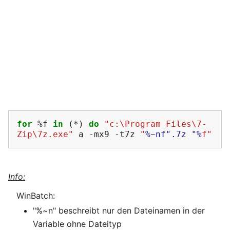
for
 %f 
in
(
*
)
do
"c:\Program Files\7-
Zip\7z.exe"
 a -mx9 -t7z 
"
%~nf".7z "%
f"
Info:
WinBatch:
"%~n" beschreibt nur den Dateinamen in der
Variable ohne Dateityp