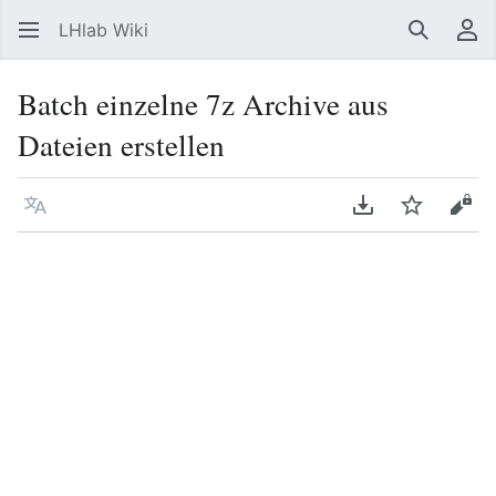
LHlab Wiki
Suchen
Be
Batch einzelne 7z Archive aus
Dateien erstellen
Sprache
PDF herunterla
Beobacht
Quel