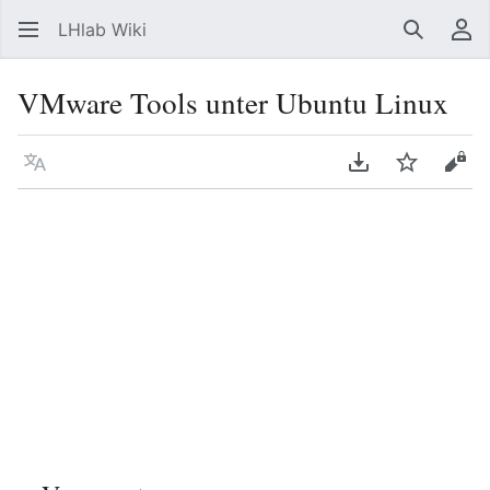
LHlab Wiki
Suchen
Be
VMware Tools unter Ubuntu Linux
Sprache
PDF herunterla
Beobacht
Quel