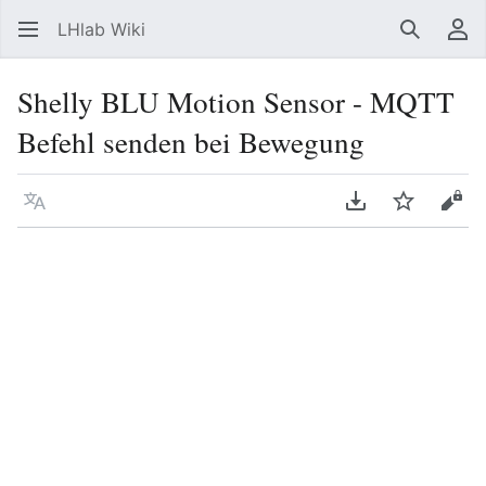
LHlab Wiki
Suchen
Be
Shelly BLU Motion Sensor - MQTT
Befehl senden bei Bewegung
Sprache
PDF herunterla
Beobacht
Quel