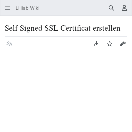
LHlab Wiki
Suchen
Be
Self Signed SSL Certificat erstellen
Sprache
PDF herunterla
Beobacht
Quel