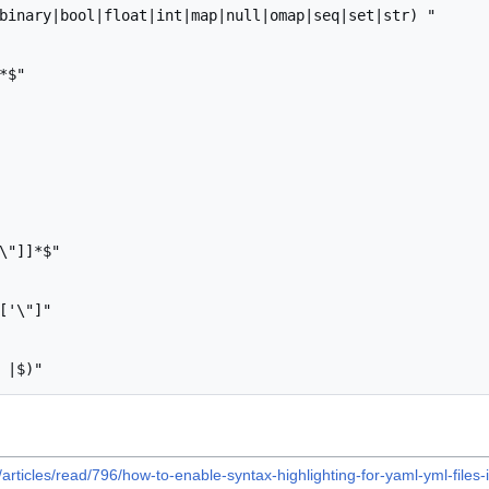
binary|bool|float|int|map|null|omap|seq|set|str) "

$"

\"]]*$"

['\"]"

articles/read/796/how-to-enable-syntax-highlighting-for-yaml-yml-files