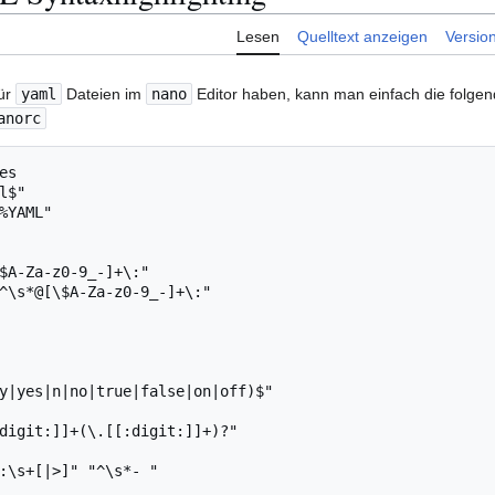
Lesen
Quelltext anzeigen
Versio
für
yaml
Dateien im
nano
Editor haben, kann man einfach die folgen
anorc
s

$"

%YAML"

$A-Za-z0-9_-]+\:"

^\s*@[\$A-Za-z0-9_-]+\:"

y|yes|n|no|true|false|on|off)$"

digit:]]+(\.[[:digit:]]+)?"

:\s+[|>]" "^\s*- "
