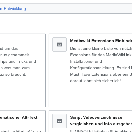
e-Entwicklung
Mediawiki Extensions Einbind
und um das
Die ist eine kleine Liste von nützl
inux gesammelt.
Extensions für das MediaWiki ink
Tips und Tricks und
Installations- und
lles was man zum
Konfigurationsanleitung. Es sind 
x so braucht.
Must Have Extensions aber ein Bl
darauf lohnt sich sicherlich!
omatischer Alt-Text
Script Videoverzeichnisse
vergleichen und Info ausgebe
eiheit im MediaWiki zu
!!! OBSOLETE&nbsp;!!! Funktion 