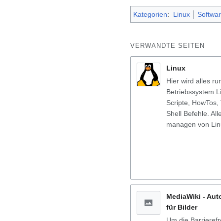
Kategorien
:
Linux
Softwar
VERWANDTE SEITEN
Linux
Hier wird alles r
Betriebssystem L
Scripte, HowTos, 
Shell Befehle. A
managen von Linu
MediaWiki - Aut
für Bilder
Um die Barrierefr