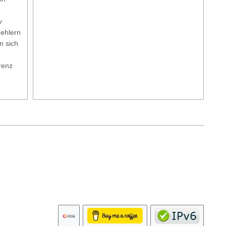
v
ehlern
n sich
renz