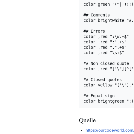
color green "(^| )!!(
## Comments

color brightwhite "#.*
## Errors

color ,red ":\w.+$"

color ,red ":'.+$"

color ,red ":".+$"

color ,red "\s+$"

## Non closed quote

color ,red "['\"][^['
## Closed quotes

color yellow "['\"].*
## Equal sign

Quelle
https://ourcodeworld.com/