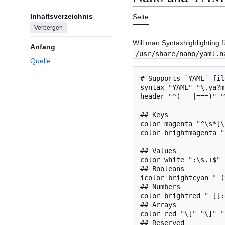
Inhaltsverzeichnis
Seite
Verbergen
Will man Syntaxhighlighting 
Anfang
/usr/share/nano/yaml.n
Quelle
# Supports `YAML` file
syntax "YAML" "\.ya?ml
header "^(---|===)" "
## Keys

color magenta "^\s*[\
color brightmagenta "
## Values

color white ":\s.+$"

## Booleans

icolor brightcyan " (
## Numbers

color brightred " [[:
## Arrays

color red "\[" "\]" "
## Reserved
