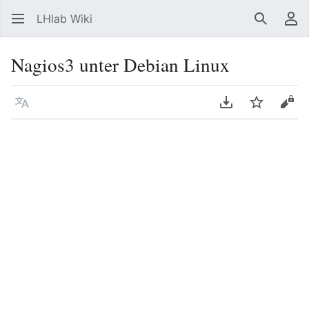
LHlab Wiki
Suchen
Be
Nagios3 unter Debian Linux
Sprache
PDF herunterla
Beobacht
Quel