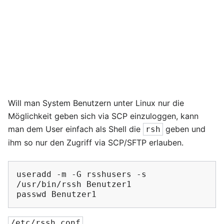
Will man System Benutzern unter Linux nur die
Möglichkeit geben sich via SCP einzuloggen, kann
man dem User einfach als Shell die
geben und
rsh
ihm so nur den Zugriff via SCP/SFTP erlauben.
useradd
-m
-G
rsshusers
-s
/usr/bin/rssh
Benutzer1

passwd
/etc/rssh.conf