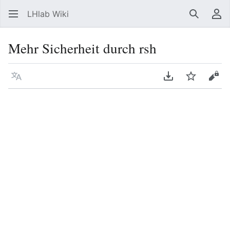
LHlab Wiki
Suchen
Be
Mehr Sicherheit durch rsh
Sprache
PDF herunterla
Beobacht
Quel