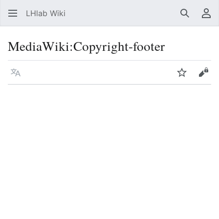
LHlab Wiki
Suchen
Be
MediaWiki
:
Copyright-footer
Sprache
Beobacht
Quel