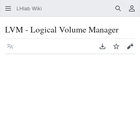
LHlab Wiki
Suchen
Be
LVM - Logical Volume Manager
Sprache
PDF herunterla
Beobacht
Quel