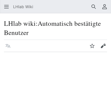
LHlab Wiki
Suchen
Be
LHlab wiki
:
Automatisch bestätigte
Benutzer
Sprache
Beobacht
Quel