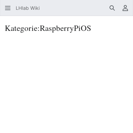
LHlab Wiki
Suchen
Be
Kategorie
:
RaspberryPiOS