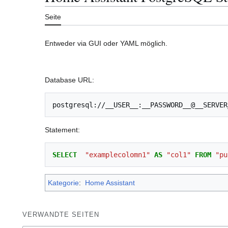
Seite
Entweder via GUI oder YAML möglich.
Database URL:
postgresql://__USER__:__PASSWORD__@__SERVER
Statement:
SELECT
"examplecolomn1"
AS
"col1"
FROM
"pu
Kategorie
:
Home Assistant
VERWANDTE SEITEN