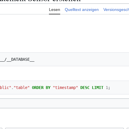
Lesen
Quelltext anzeigen
Versionsgesch
__/__DATABASE__
blic"
.
"table"
ORDER
BY
"timestamp"
DESC
LIMIT
1
;