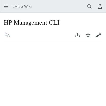
LHlab Wiki
Suchen
Be
HP Management CLI
Sprache
PDF herunterla
Beobacht
Quel