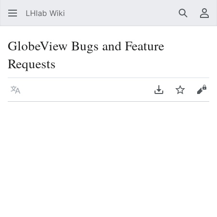
LHlab Wiki
Suchen
Be
GlobeView Bugs and Feature
Requests
Sprache
PDF herunterla
Beobacht
Quel