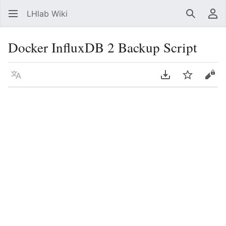
LHlab Wiki
Suchen
Be
Docker InfluxDB 2 Backup Script
Sprache
PDF herunterla
Beobacht
Quel