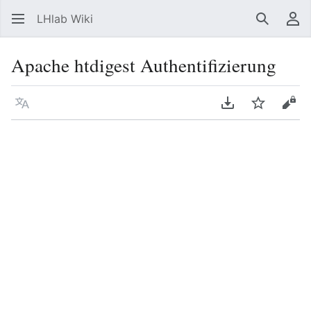
LHlab Wiki
Suchen
Be
Apache htdigest Authentifizierung
Sprache
PDF herunterla
Beobacht
Quel