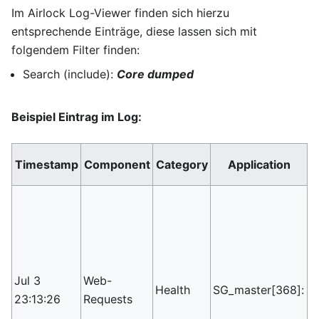
Im Airlock Log-Viewer finden sich hierzu
entsprechende Einträge, diese lassen sich mit
folgendem Filter finden:
Search (include):
Core dumped
Beispiel Eintrag im Log:
Timestamp
Component
Category
Application
[
u
m
B
c
Jul 3
Web-
Health
SG_master[368]:
3
23:13:26
Requests
t