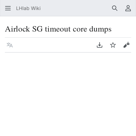
LHlab Wiki
Suchen
Be
Airlock SG timeout core dumps
Sprache
PDF herunterla
Beobacht
Quel