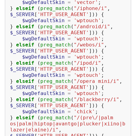
$wgDefaultSkin
=
'vector'
;
}
elseif
(
preg_match
(
"/iphone/i"
,
$_SERVER
[
'HTTP_USER_AGENT'
]))
{
$wgDefaultSkin
=
'wptouch'
;
}
elseif
(
preg_match
(
"/android/i"
,
$_SERVER
[
'HTTP_USER_AGENT'
]))
{
$wgDefaultSkin
=
'wptouch'
;
}
elseif
(
preg_match
(
"/webos/i"
,
$_SERVER
[
'HTTP_USER_AGENT'
]))
{
$wgDefaultSkin
=
'wptouch'
;
}
elseif
(
preg_match
(
"/ipod/i"
,
$_SERVER
[
'HTTP_USER_AGENT'
]))
{
$wgDefaultSkin
=
'wptouch'
;
}
elseif
(
preg_match
(
"/opera mini/i"
,
$_SERVER
[
'HTTP_USER_AGENT'
]))
{
$wgDefaultSkin
=
'wptouch'
;
}
elseif
(
preg_match
(
"/blackberry/i"
,
$_SERVER
[
'HTTP_USER_AGENT'
]))
{
$wgDefaultSkin
=
'chick'
;
}
elseif
(
preg_match
(
"/(pre\/|palm 
os|palm|hiptop|avantgo|plucker|xiino|b
lazer|elaine)/i"
,
$_SERVER
[
'HTTP_USER_AGENT'
]))
{