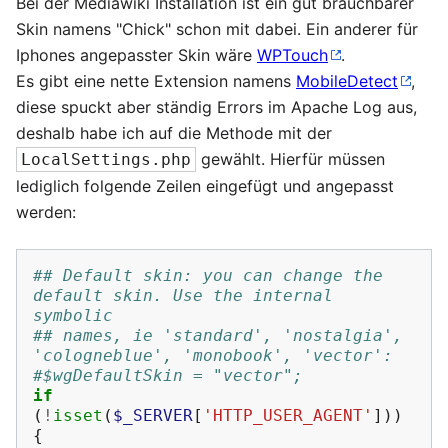
Bei der Mediawiki Installation ist ein gut brauchbarer
Skin namens "Chick" schon mit dabei. Ein anderer für
Iphones angepasster Skin wäre
WPTouch
.
Es gibt eine nette Extension namens
MobileDetect
,
diese spuckt aber ständig Errors im Apache Log aus,
deshalb habe ich auf die Methode mit der
gewählt. Hierfür müssen
LocalSettings.php
lediglich folgende Zeilen eingefügt und angepasst
werden:
## Default skin: you can change the 
default skin. Use the internal 
symbolic
## names, ie 'standard', 'nostalgia', 
'cologneblue', 'monobook', 'vector':
#$wgDefaultSkin = "vector";
if
(
!
isset
(
$_SERVER
[
'HTTP_USER_AGENT'
]))
{