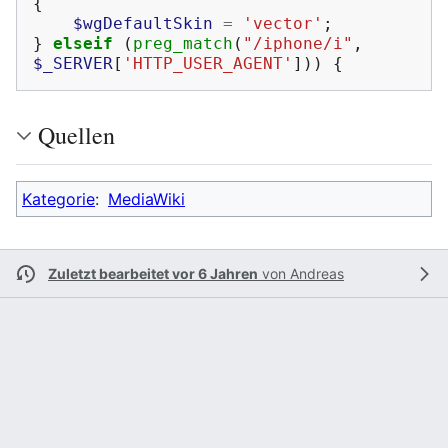
{
$wgDefaultSkin
=
'vector'
;
}
elseif
(
preg_match
(
"/iphone/i"
,
$_SERVER
[
'HTTP_USER_AGENT'
]))
{
Quellen
Kategorie
:
MediaWiki
Zuletzt bearbeitet vor 6 Jahren
von
Andreas