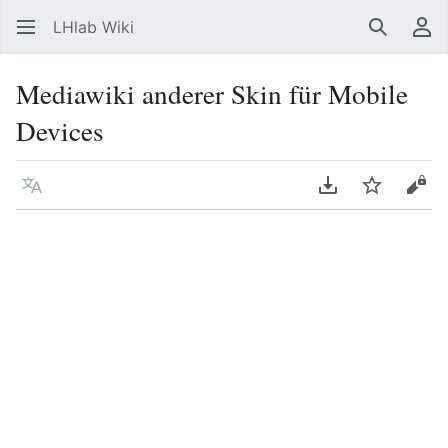
LHlab Wiki
Suchen
Be
Mediawiki anderer Skin für Mobile
Devices
Sprache
PDF herunterla
Beobacht
Quel