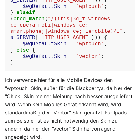
$wgDefaultSkin
=
'wptouch'
;
}
elseif
(
preg_match
(
"/(iris|3g_t|windows 
ce|opera mobi|windows ce; 
smartphone;|windows ce; iemobile)/i"
,
$_SERVER
[
'HTTP_USER_AGENT'
]))
{
$wgDefaultSkin
=
'wptouch'
;
}
else
{
$wgDefaultSkin
=
'vector'
;
}
Ich verwende hier für alle Mobile Devices den
"wptouch" Skin, außer für die Blackberrys, da hier der
"Chick" Skin meiner Meinung nach besser ausgeliefert
wird. Wenn kein Mobiles Gerät erkannt wird, wird
standardmäßig der "Vector" Skin genutzt. Für Ipads
zum Beispiel ist es nicht notwendig den Skin zu
ändern, da hier der "Vector" Skin hervorragend
angezeigt wird.