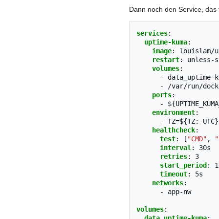
Dann noch den Service, das 
services
:
uptime-kuma
:
image
:
louislam/u
restart
:
unless-s
volumes
:
-
data_uptime-k
-
/var/run/dock
ports
:
-
${UPTIME_KUMA
environment
:
-
TZ=${TZ:-UTC}
healthcheck
:
test
:
[
"CMD"
,
"
interval
:
30s
retries
:
3
start_period
:
1
timeout
:
5s
networks
:
-
app-nw
volumes
:
data_uptime-kuma
: