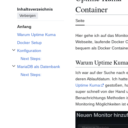
Container
Inhaltsverzeichnis
Verbergen
Seite
Anfang
Warum Uptime Kuma
Hier gehe ich auf das Monito
Webseite, laufende Docker C
Docker Setup
bequem als Docker Container 
Konfiguration
Unterabschnitt Konfiguration umschalten
Next Steps:
Warum Uptime Kuma
MariaDB als Datenbank
Unterabschnitt MariaDB als Datenbank umschalten
Ich war auf der Suche nach 
Next Steps:
deren Ablaufdatum. Ich hatte
Uptime Kuma
gestoßen, ha
super schnell von der Hand u
Benachrichtungs Methoden ist
Monitoring Möglichkeiten ist 