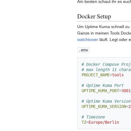
Am besten schaut ihr es euch
Docker Setup
Um Uptime Kuma schnell zu st
Ganze in meinen Tools Dock
watchtower
läuft. Legt oder e
.env
# Docker Compose Proj
# max length 11 chara
PROJECT_NAME
=
tools
# Uptime Kuma Port
UPTIME_KUMA_PORT
=
3001
# Uptime Kuma Version
UPTIME_KUMA_VERSION
=
2
# Timezone
TZ
=
Europe/Berlin