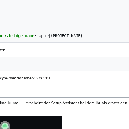
ork.bridge.name
:
app-${PROJECT_NAME}
ten:
//<yourservername>:3001
zu.
time Kuma UI, erscheint der Setup Assistent bei dem ihr als erstes d