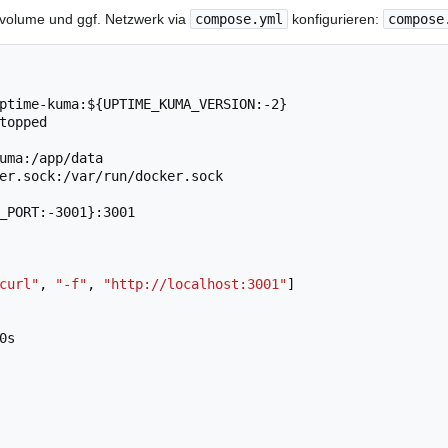
volume und ggf. Netzwerk via
compose.yml
konfigurieren:
compose
ptime-kuma:${UPTIME_KUMA_VERSION:-2}
topped
uma:/app/data
er.sock:/var/run/docker.sock
_PORT:-3001}:3001
curl"
,
"-f"
,
"http://localhost:3001"
]
0s