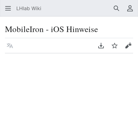
LHlab Wiki
Suchen
Be
MobileIron - iOS Hinweise
Sprache
PDF herunterla
Beobacht
Quel