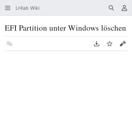
LHlab Wiki
Suchen
Be
EFI Partition unter Windows löschen
Sprache
PDF herunterla
Beobacht
Quel