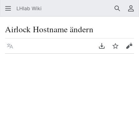
LHlab Wiki
Suchen
Be
Airlock Hostname ändern
Sprache
PDF herunterla
Beobacht
Quel